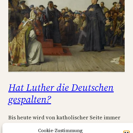
Hat Luther die Deutschen
gespalten?
Bis heute wird von katholischer Seite immer
wieder behauptet, dass Luther die Deutschen
Cookie-Zustimmung