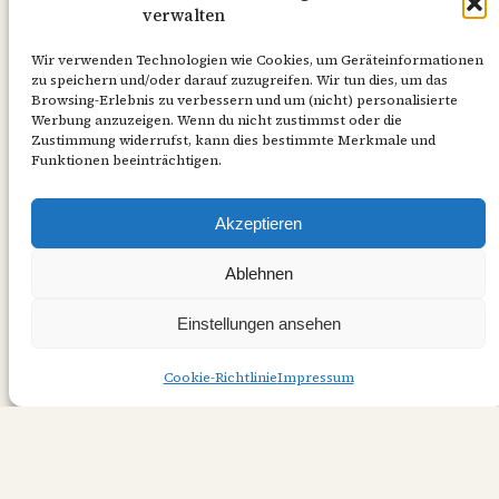
gespalten hätte. Dazu schreibt Hellmut
verwalten
Diwald in seiner lesenswerten
Lutherbiographie folgendes: Luther sah
Wir verwenden Technologien wie Cookies, um Geräteinformationen
zu speichern und/oder darauf zuzugreifen. Wir tun dies, um das
niemals in seiner evangelischen Lehre und im
Browsing-Erlebnis zu verbessern und um (nicht) personalisierte
Protestantismus eine Bewegung, die gegen
Werbung anzuzeigen. Wenn du nicht zustimmst oder die
Zustimmung widerrufst, kann dies bestimmte Merkmale und
das Reich gerichtet war. Der Vorwurf, Luther
Funktionen beeinträchtigen.
hätte den Glauben und die Kirche gespalten,
trifft nur unter…
Akzeptieren
23/10/2024
Ablehnen
Einstellungen ansehen
Cookie-Richtlinie
Impressum
Der Altlutheraner
Datenschutzerklärung
Cookie-Richtlinie (EU)
Impressum