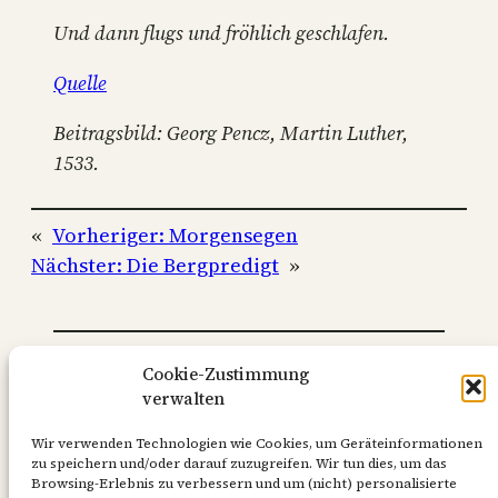
Und dann flugs und fröhlich geschlafen.
Quelle
Beitragsbild: Georg Pencz, Martin Luther,
1533.
«
Vorheriger:
Morgensegen
Nächster:
Die Bergpredigt
»
Beitrag veröffentlicht
Cookie-Zustimmung
15/08/2024
in
verwalten
Gebete
, 
Martin Luther
Wir verwenden Technologien wie Cookies, um Geräteinformationen
von
Der Altlutheraner
zu speichern und/oder darauf zuzugreifen. Wir tun dies, um das
Browsing-Erlebnis zu verbessern und um (nicht) personalisierte