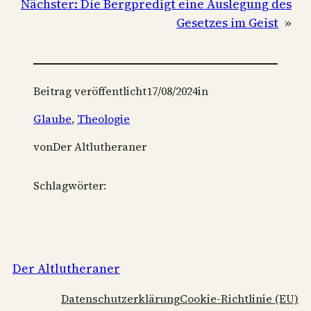
Nächster:
Die Bergpredigt eine Auslegung des
Gesetzes im Geist
»
Beitrag veröffentlicht
17/08/2024
in
Glaube
, 
Theologie
von
Der Altlutheraner
Schlagwörter:
Der Altlutheraner
Datenschutzerklärung
Cookie-Richtlinie (EU)