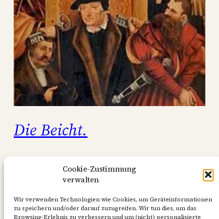
Die Beicht.
Wie man die Einfeltigen sol leren Beichten.
Cookie-Zustimmung
Was ist die Beicht? Antwort. Die Beicht
verwalten
begreifft zwen stück inn sich. Eins, das man
die sunde bekenne, Das ander, das man die
Wir verwenden Technologien wie Cookies, um Geräteinformationen
zu speichern und/oder darauf zuzugreifen. Wir tun dies, um das
Absolutio odder vergebung vom Beichtiger
Browsing-Erlebnis zu verbessern und um (nicht) personalisierte